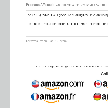
Products Affected:
CalDigit VR & mini, AV Drive & AV Pro
The CalDigit VR2 / CalDigit AV Pro / CalDigit AV Drive are usin
The length of metal connector must be 11.7mm (millimeter) or lon
Keywords : av pro, usb, 3.0, avpro
© 2019 CalDigit, Inc. All rights reserved. All trademarks are p
Cal