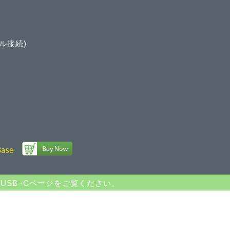
ブル接続)
り
、USB−Cページをご覧ください。