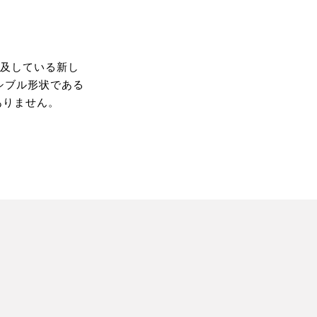
普及している新し
ーシブル形状である
ありません。