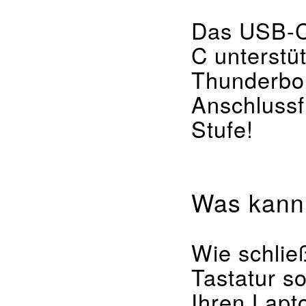
Das USB-C 
C unterstü
Thunderbol
Anschlussfl
Stufe!
Was kann 
Wie schlie
Tastatur s
Ihren Lapt