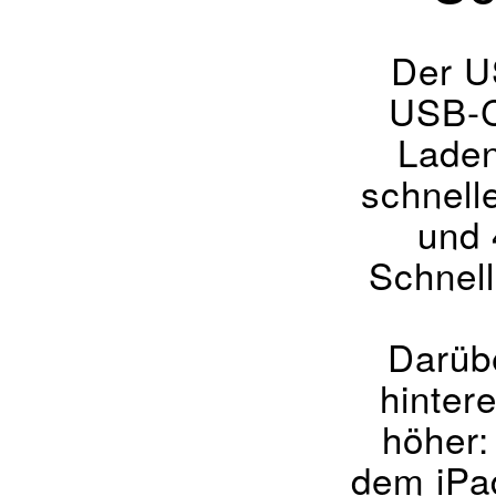
Der U
USB-C 
Laden
schnell
und 
Schnel
Darüb
hinter
höher:
dem iPad