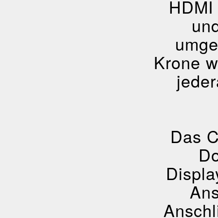
HDMI i
und
umgew
Krone w
jeder
Das C
Do
Displa
Ans
Anschl