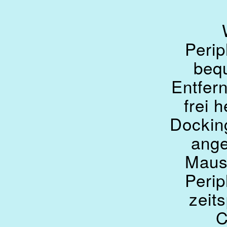
Perip
beq
Entfern
frei 
Docking
ange
Mausk
Perip
zeit
C