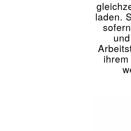
gleichz
laden. S
sofer
und
Arbeits
ihrem
w