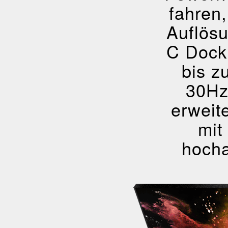
fahren
Auflösu
C Dock
bis z
30Hz
erweit
mit
hocha