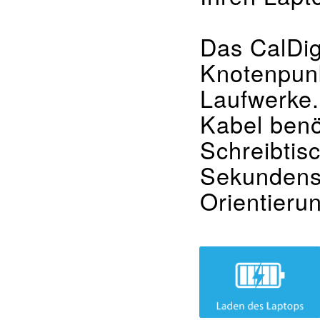
Das CalDig
Knotenpunk
Laufwerke.
Kabel benö
Schreibtis
Sekundensc
Orientieru