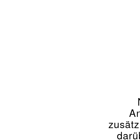
An
zusätz
darü