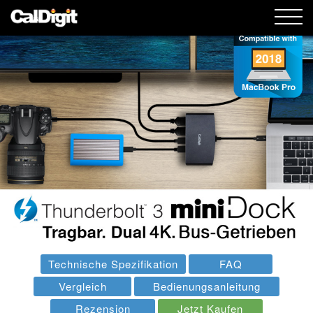
🎄
Technische Spezifikation
FAQ
Vergleich
Bedienungsanleitung
Rezension
Jetzt Kaufen