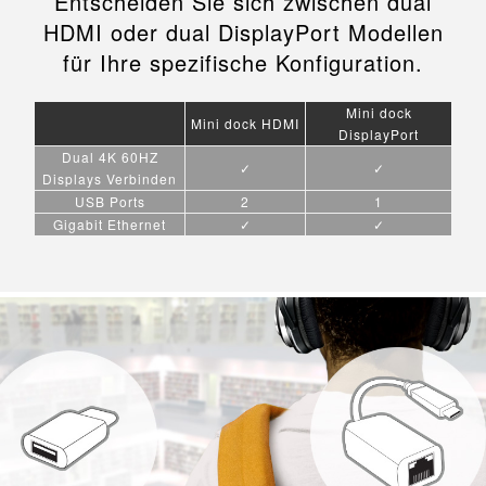
Entscheiden Sie sich zwischen dual
HDMI oder dual DisplayPort Modellen
für Ihre spezifische Konfiguration.
Mini dock
Mini dock HDMI
DisplayPort
Dual 4K 60HZ
✓
✓
Displays Verbinden
USB Ports
2
1
Gigabit Ethernet
✓
✓