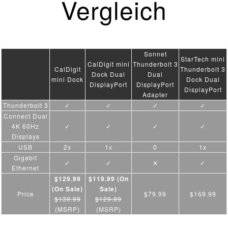
Vergleich
Sonnet
StarTech mini
CalDigit mini
Thunderbolt 3
CalDigit
Thunderbolt 3
Dock Dual
Dual
mini Dock
Dock Dual
DisplayPort
DisplayPort
DisplayPort
Adapter
Thunderbolt 3
✓
✓
✓
✓
Connect Dual
4K 60Hz
✓
✓
✓
✓
Displays
USB
2x
1x
0
1x
Gigabit
✓
✓
✕
✓
Ethernet
$129.99
$119.99 (On
(On Sale)
Sale)
Price
$79.99
$169.99
$139.99
$129.99
(MSRP)
(MSRP)