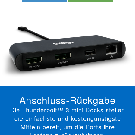
Anschluss-Rückgabe
Die Thunderbolt™ 3 mini Docks stellen
die einfachste und kostengünstigste
Mitteln bereit, um die Ports ihre